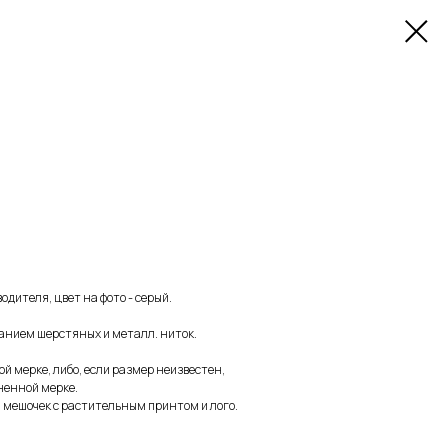
дителя, цвет на фото - серый.
анием шерстяных и металл. ниток.
.
 мерке, либо, если размер неизвестен,
ненной мерке.
 мешочек с растительным принтом и лого.