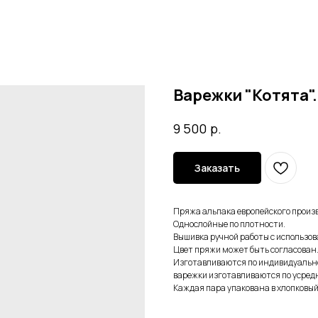
Варежки "Котята".
р.
9 500
Заказать
Пряжа альпака европейского произво
Однослойные по плотности.
Вышивка ручной работы с использов
Цвет пряжи может быть согласован
Изготавливаются по индивидуальной
варежки изготавливаются по усред
Каждая пара упакована в хлопковый