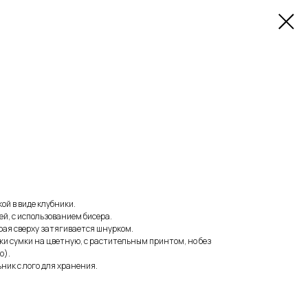
ой в виде клубники.
й, с использованием бисера.
орая сверху затягивается шнурком.
и сумки на цветную, с растительным принтом, но без
о).
ник с лого для хранения.