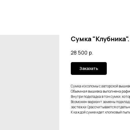
Сумка "Клубника".
р.
28 500
Заказать
Сумка из соломы с авторской вышивк
Объемная вышивка выполнена рафие
Внутри подкладка в тон сумки, кот
Возможен вариант замены подкладк
застежки (рассчитывается отдельн
К каждой сумке идет хлопковый пыль